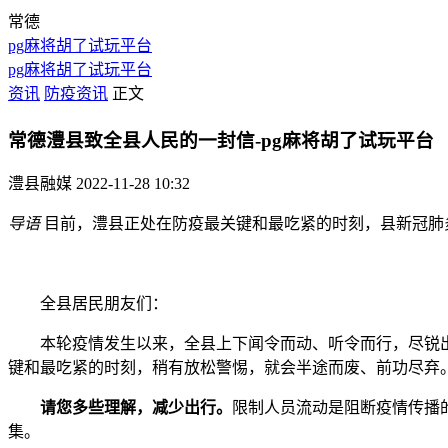
常德
pg麻将胡了试玩平台
pg麻将胡了试玩平台
资讯
防疫资讯
正文
常德澧县致全县人民的一封信-pg麻将胡了试玩平台
澧县融媒
2022-11-28 10:32
导语
目前，澧县正处在防疫最关键和最吃紧的时刻，县新冠肺
全县居民朋友们：
本轮疫情发生以来，全县上下闻令而动、听令而行，尽锐出
键和最吃紧的时刻，稍有放松警惕，就会半途而废、前功尽弃
请您多些理解，减少出行。
限制人员流动是阻断疫情传播
集。