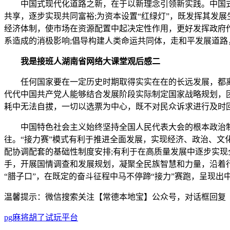
中国式现代化道路之新，在于以新理念引领新实践。中国式
共享，逐步实现共同富裕;为资本设置“红绿灯”，既发挥其发
经济体制，使市场在资源配置中起决定性作用，更好发挥政府
系造成的消极影响;倡导构建人类命运共同体，走和平发展道路
我是接班人湖南省网络大课堂观后感
二
任何国家要在一定历史时期取得实实在在的长远发展，都离
代代中国共产党人能够结合发展阶段实际制定国家战略规划，团
耗中无法自拔，一切以选票为中心，既不对民众诉求进行及时
中国特色社会主义始终坚持全国人民代表大会的根本政治制度
往。“接力赛”模式有利于推进全面发展，实现经济、政治、文
配协调配套的基础性制度安排;有利于在高质量发展中逐步实现
手，开展国情调查和发展规划，凝聚全民族智慧和力量，沿着行
“腊子口”，在既定的奋斗征程中马不停蹄“接力”赛跑，呈现
温馨提示：微信搜索关注【常德本地宝】公众号，对话框回复【
pg麻将胡了试玩平台