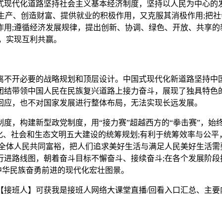
现代化道路坚持社会主义基本经济制度，坚持以人民为中心的发
展生产、创造财富、提供就业的积极作用，又克服其消极作用;把
作用;遵循经济发展规律，提出创新、协调、绿色、开放、共享的
，实现互利共赢。
不开必要的战略规划和顶层设计。中国式现代化新道路坚持中国
结带领中国人民在民族复兴道路上接力奋斗，展现了独具特色的“
回应，也不对国家发展进行整体布局，无法实现长远发展。
，构建新型政党制度，用“接力赛”超越西方的“拳击赛”，始
化、社会和生态文明五大建设的统筹规划;有利于统筹效率与公
全体人民共同富裕，把人们追求美好生活与满足人民美好生活需
进路线图，朝着奋斗目标不懈奋斗、接续奋斗;在各个发展阶段
出中华民族奋勇前进的现代化宏壮图景。
接班人】可获我是接班人网络大课堂直播/回看入口汇总、主要