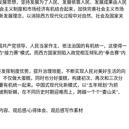
展思想，坚持发展为了人民、发展依靠人民、发展成果由人民
社会主义制度和市场经济有机结合起来，加快完善社会主义市场
新发展理念，以消除西方现代化过程中对自然、社会及国家关
共产党领导、人民当家作主、依法治国的有机统一，这使得一
接力赛”模式。而西方国家则陷入政党相互倾轧的“拳击赛”内
终发挥制度优势，提升治理效能，不断实现人民对美好生活的向
平，不仅做大蛋糕，同时也分好蛋糕，构建初次、再次和三次分
要有机统一起来。中国式现代化新模式，以“五年规划”为抓
披荆斩棘，在不同历史时期迎难而上，跨越一个个“娄山关”、
内容、观后感/心得体会、观后感写作素材